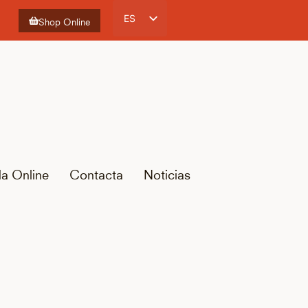
ES
Shop Online
CA
EN
FR
da Online
Contacta
Noticias