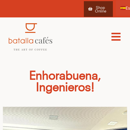
Shop
Online
Ca
Fr
Enhorabuena,
Ingenieros!