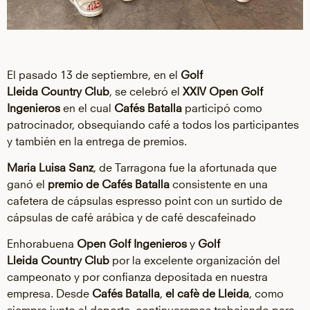
El pasado 13 de septiembre, en el
Golf
Lleida
Country
Club
, se celebró el
XXIV
Open
Golf
Ingenieros
en el cual
Cafés Batalla
participó como
patrocinador, obsequiando café a todos los participantes
y también en la entrega de premios.
Maria Luisa Sanz
, de Tarragona fue la afortunada que
ganó el
premio de Cafés Batalla
consistente en una
cafetera de cápsulas
espresso
point
con un surtido de
cápsulas de café
arábica
y de café descafeinado
Enhorabuena
Open
Golf Ingenieros
y
Golf
Lleida
Country
Club
por la excelente organización del
campeonato y por confianza depositada en nuestra
empresa. Desde
Cafés Batalla
,
el cafè de Lleida
, como
siempre junto al deporte, continuaremos trabajando para