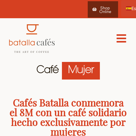
Shop
Online
Ca
Fr
Café
Mujer
Cafés Batalla conmemora
el 8M con un café solidario
hecho exclusivamente por
mujeres