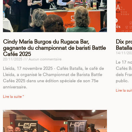
Cindy María Burgos du Rugaca Bar,
Dix pr
gagnante du championnat de baristi Battle
Batall
14/11/2
Cafés 2025
20/11/2025
Aucun commentaire
Le 17 no
Lleida, 17 novembre 2025 - Cafés Batalla, le café de
Cafés Ba
Lleida, a organisé le Championnat de Barista Battle
dels Fra
Cafés 2025 dans une édition spéciale de son 75e
public.
anniversaire.
Lire la sui
Lire la suite "