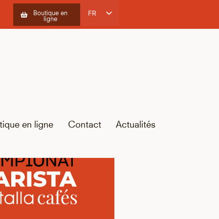
FR
Boutique en
ligne
ES
CA
EN
tique en ligne
Contact
Actualités