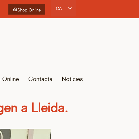
CA
Shop Online
ES
EN
FR
a Online
Contacta
Notícies
gen a Lleida.