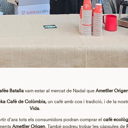
fès Batalla
vam estar al mercat de Nadal que
Ametller Orige
ka Cafè de Colòmbia,
un cafè amb cos i tradició, i de la nost
Vida
.
rtir d'ara tots els consumidors podran comprar el
cafè ecològ
iments
Ametller Origen
. També podreu trobar les càpsules de