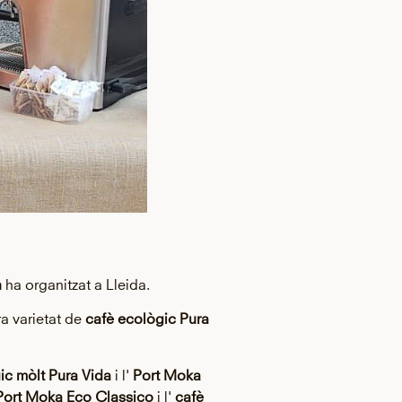
n
ha organitzat a Lleida.
ra varietat de
cafè ecològic Pura
ic mòlt Pura Vida
i l'
Port Moka
Port Moka Eco Classico
i l'
cafè