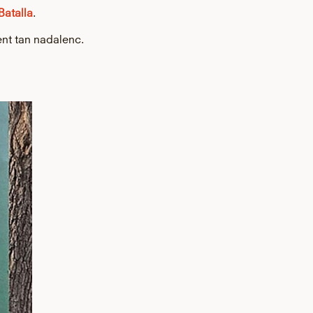
Batalla
.
ent tan nadalenc.