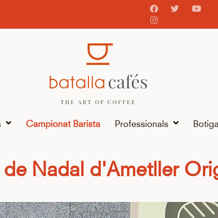
s
Campionat Barista
Professionals
Botig
 de Nadal d'Ametller Ori