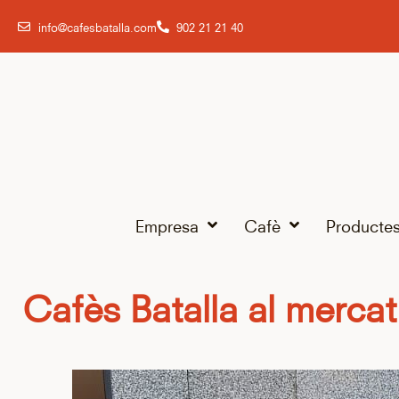
info@cafesbatalla.com
902 21 21 40
Empresa
Cafè
Producte
Cafès Batalla al mercat