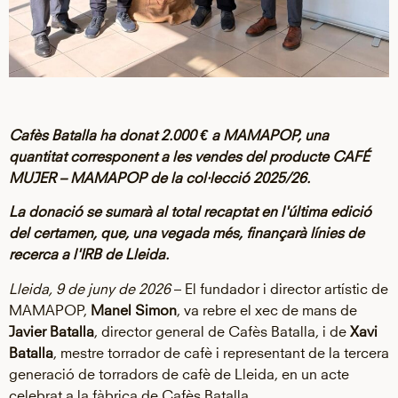
Cafès Batalla ha donat 2.000 € a MAMAPOP, una
quantitat corresponent a les vendes del producte CAFÉ
MUJER – MAMAPOP de la col·lecció 2025/26.
La donació se sumarà al total recaptat en l'última edició
del certamen, que, una vegada més, finançarà línies de
recerca a l'IRB de Lleida.
Lleida, 9 de juny de 2026
– El fundador i director artístic de
MAMAPOP,
Manel Simon
, va rebre el xec de mans de
Javier Batalla
, director general de Cafès Batalla, i de
Xavi
Batalla
, mestre torrador de cafè i representant de la tercera
generació de torradors de cafè de Lleida, en un acte
celebrat a la fàbrica de Cafès Batalla.