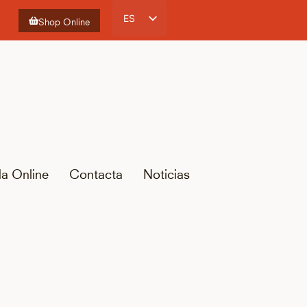
ES
Shop Online
CA
EN
FR
da Online
Contacta
Noticias