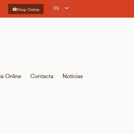
ES
Shop Online
CA
EN
FR
da Online
Contacta
Noticias