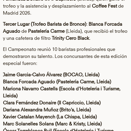
trofeo y la asistencia y desplazamiento al
Coffee Fest
de
Madrid 2026.
Tercer Lugar (Trofeo Barista de Bronce)
:
Blanca Forcada
Aguado
de
Pastelería Carme
(Lleida), que recibió el trofeo
y una cafetera de filtro
Trinity Cero Black
.
El Campeonato reunió 10 baristas profesionales que
demostraron su talento. Los concursantes de esta edición
especial fueron:
Jaime Garcia-Calvo Álvarez (BOCAO, Lleida)
Blanca Forcada Aguado (Pastelería Carme, Lleida)
Mariona Navarro Castells (Escola d’Hoteleria i Turisme,
Lleida)
Clara Fernández Donaire (Il Capriccio, Lleida)
Dariana Alexandra Muñoz (Brito’s, Lleida)
Xavier Catalan Mayench (La Chispa, Lleida)
Marc Solanelles Solans (Marc & Kristy, Lleida)
Óscar Torreblanca Buil (Escola d’Hoteleria i Turisme,