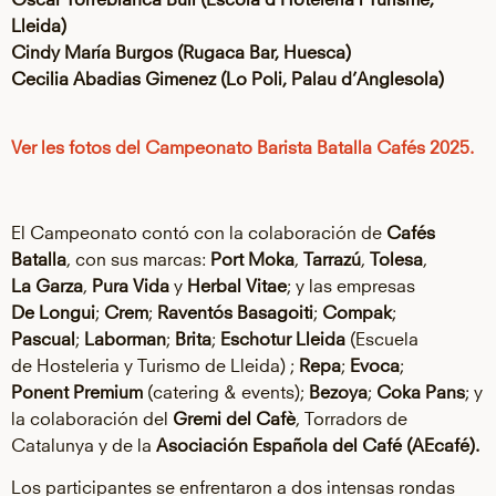
Lleida)
Cindy María Burgos (Rugaca Bar, Huesca)
Cecilia Abadias Gimenez (Lo Poli, Palau d’Anglesola)
Ver les fotos del Campeonato Barista Batalla Cafés 2025.
El Campeonato contó con la colaboración de
Cafés
Batalla
, con sus marcas:
Port Moka
,
Tarrazú
,
Tolesa
,
La Garza
,
Pura Vida
y
Herbal Vitae
; y las empresas
De Longui
;
Crem
;
Raventós Basagoiti
;
Compak
;
Pascual
;
Laborman
;
Brita
;
Eschotur
Lleida
(Escuela
de Hosteleria y Turismo de Lleida) ;
Repa
;
Evoca
;
Ponent Premium
(catering & events);
Bezoya
;
Coka Pans
; y
la colaboración del
Gremi del Cafè
, Torradors de
Catalunya y de la
Asociación Española del Café (AEcafé).
Los participantes se enfrentaron a dos intensas rondas