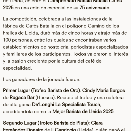
de Lleida, celebró el
Campeonato Barista Batalla Cafés
2025
en una edición especial de su
75 aniversario
.
La competición, celebrada a las instalaciones de la
fábrica de Cafés Batalla en el polígono Camino de los
Frailes de Lleida, duró más de cinco horas y atrajo más de
100 personas, entre los cuales se encontraban varios
establecimientos de hostelería, periodistas especializados
y familiares de los participantes. Todos valoraron el interés
y la pasión creciente por la cultura del café de
especialidad.
Los ganadores de la jornada fueron:
Primer Lugar (Trofeo Barista de Oro)
:
Cindy María Burgos
de
Rugaca Bar
(Huesca). Recibió el trofeo y una cafetera
de alta gama
De’Longhi La Specialista Touch
,
acreditándola como la
Mejor Barista de Lleida 2025
.
Segundo Lugar (Trofeo Barista de Plata)
:
Clara
Fernández Donaire
de
Il Capriccio
(Lleida), quién ganó el