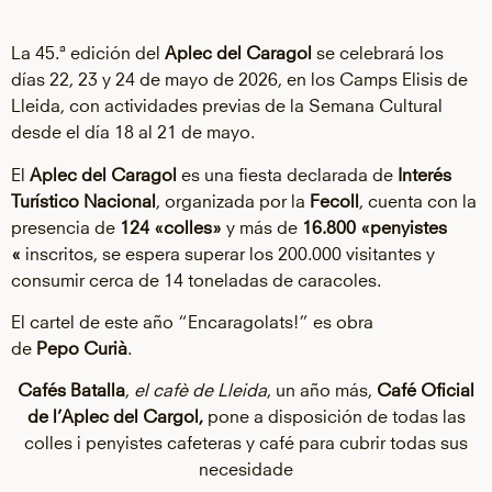
La 45.ª edición del
Aplec del Caragol
se celebrará los
días 22, 23 y 24 de mayo de 2026, en los Camps
Elisis
de
Lleida, con actividades previas de la Semana Cultural
desde el día 18 al 21 de mayo.
El
Aplec del Caragol
es una fiesta declarada de
Interés
Turístico Nacional
, organizada por la
Fecoll
, cuenta con la
presencia de
124 «colles»
y más de
16.800 «
penyistes
«
inscritos, se espera superar los 200.000 visitantes y
consumir cerca de 14 toneladas de caracoles.
El cartel de este año “
Encaragolats!”
es obra
de
Pepo
Curià
.
Cafés Batalla
,
el cafè de Lleida
, un año más,
Café Oficial
de l’Aplec del Cargol,
pone a disposición de todas las
colles i penyistes cafeteras y café para cubrir todas sus
necesidade